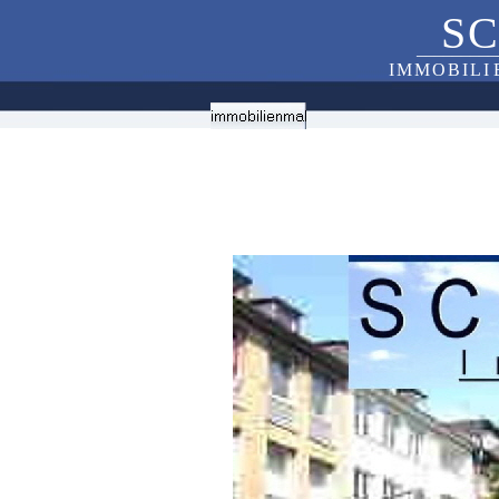
S
C
_________
I
M
M
O
B
I
L
I 