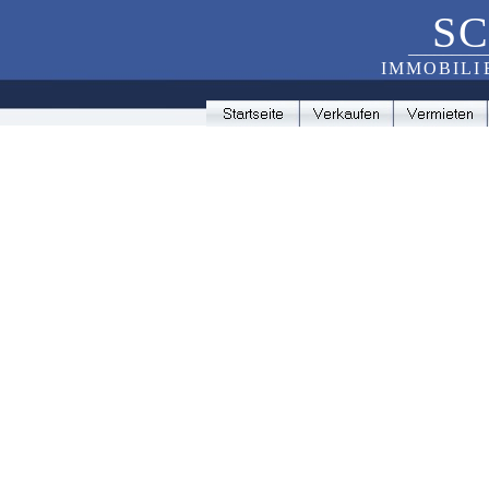
S
C
_________
I
M
M
O
B
I
L
I 